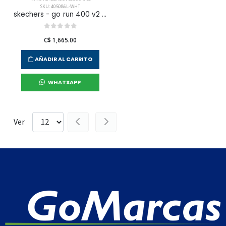
SKU: 405086L-WHT
skechers - go run 400 v2 para niño junior
C$ 1,665.00
AÑADIR AL CARRITO
WHATSAPP
Ver