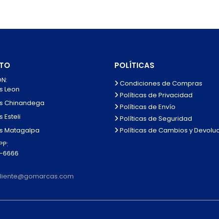
TO
POLÍTICAS
N:
Condiciones de Compras
s Leon
Políticas de Privacidad
s Chinandega
Políticas de Envío
 Esteli
Políticas de Seguridad
Políticas de Cambios y Devolu
s Matagalpa
P:
0-6666
lcliente@gomarcas.com