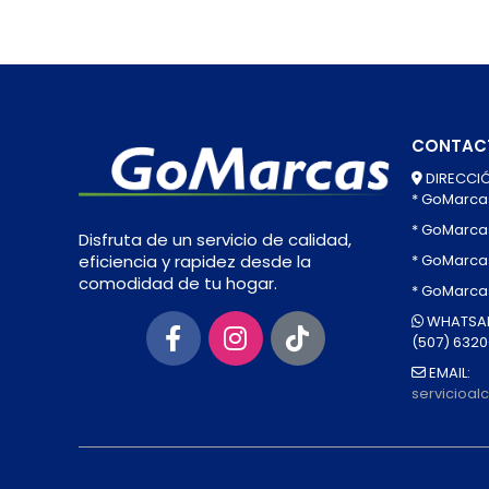
CONTAC
DIRECCIÓ
* GoMarca
* GoMarca
Disfruta de un servicio de calidad,
* GoMarcas
eficiencia y rapidez desde la
comodidad de tu hogar.
* GoMarca
WHATSAP
(507) 632
EMAIL:
servicioa